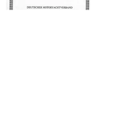
Unsere
Partner
In unserer Bootsschule legen wir großen
Wert auf starke Partnerschaften. Durch
die Zusammenarbeit mit ausgewählten
Partnern können wir Ihnen ein
umfassendes und hochwertiges Angebot
rund um den Wassersport bieten. Unsere
Partner unterstützen uns mit modernster
Ausrüstung, erstklassigen
Schulungsmaterialien und fachlicher
Expertise, um dir das beste Lernerlebnis
zu garantieren.